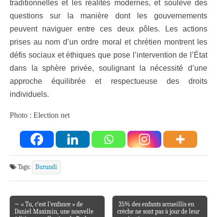
traditionnelles et les réalités modernes, et soulève des
questions sur la manière dont les gouvernements
peuvent naviguer entre ces deux pôles. Les actions
prises au nom d’un ordre moral et chrétien montrent les
défis sociaux et éthiques que pose l’intervention de l’État
dans la sphère privée, soulignant la nécessité d’une
approche équilibrée et respectueuse des droits
individuels.
Photo : Election net
Tags:
Burundi
← « Tu, c’est l’enfance » de
25% des enfants accueillis en
Post navigation
Daniel Maximin, une nouvelle
crèche ne sont pas à jour de leur