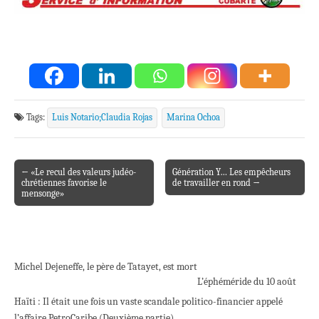
Tags:
Luis Notario;Claudia Rojas
Marina Ochoa
← «Le recul des valeurs judéo-
Génération Y… Les empêcheurs
Post navigation
chrétiennes favorise le
de travailler en rond →
mensonge»
Michel Dejeneffe, le père de Tatayet, est mort
L’éphéméride du 10 août
Haïti : Il était une fois un vaste scandale politico-financier appelé
l’affaire PetroCaribe (Deuxième partie)