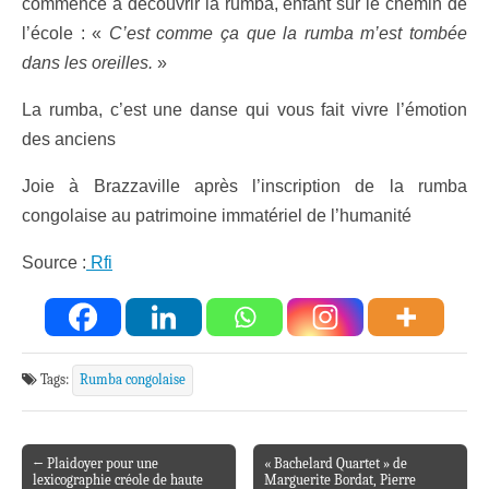
commencé à découvrir la rumba, enfant sur le chemin de
l’école : «
C’est comme ça que la rumba m’est tombée
dans les oreilles.
»
La rumba, c’est une danse qui vous fait vivre l’émotion
des anciens
Joie à Brazzaville après l’inscription de la rumba
congolaise au patrimoine immatériel de l’humanité
Source :
Rfi
Tags:
Rumba congolaise
← Plaidoyer pour une
« Bachelard Quartet » de
Post navigation
lexicographie créole de haute
Marguerite Bordat, Pierre