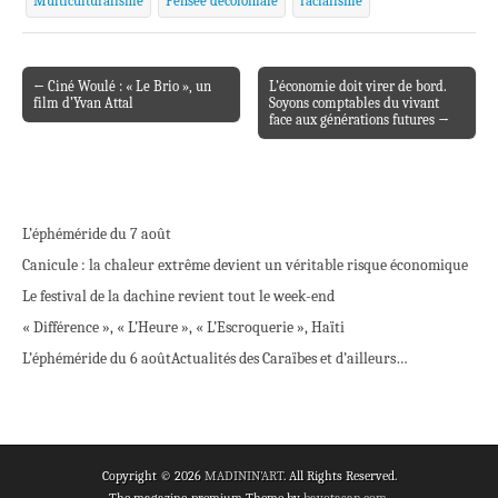
Multiculturalisme
Pensée décoloniale
racialisme
← Ciné Woulé : « Le Brio », un
L’économie doit virer de bord.
Post navigation
film d’Yvan Attal
Soyons comptables du vivant
face aux générations futures →
L’éphéméride du 7 août
Canicule : la chaleur extrême devient un véritable risque économique
Le festival de la dachine revient tout le week-end
« Différence », « L’Heure », « L’Escroquerie », Haïti
L’éphéméride du 6 août
Actualités des Caraïbes et d’ailleurs…
Copyright © 2026
MADININ'ART
. All Rights Reserved.