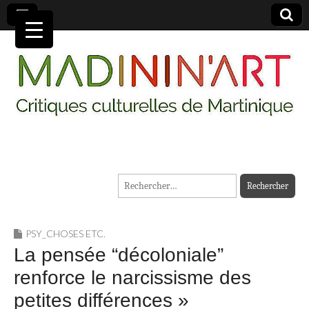
MADININ'ART
Rechercher :
PSY_CHOSES ETC.
La pensée “décoloniale”
renforce le narcissisme des
petites différences »