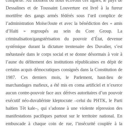
complexe. Au moment où nous écrivons ces lignes, le pays de
Dessalines et de Toussaint Louverture est livré à la fureur
mortifère des gangs armés fédérés sous l’œil complice de
l’administration Moïse/Joute et avec la bénédiction des « amis
d’Haïti » regroupés au sein du Core Group. La
criminalisation/gangstérisation du pouvoir d’État, devenue
systémique durant la dictature trentenaire des Duvalier, s’est
métastasée dans le corps social et se donne désormais à voir à
l’aune du délitement des institutions républicaines en dépit de
certains acquis démocratiques consignés dans la Constitution de
1987. Ces derniers mois, le Parlement, haut-lieu de
marchandages mafieux, a été mis en coma artificiel et n’exerce
aucun contre-pouvoir face aux dérives autoritaires d’un pouvoir
exécutif néo-duvaliériste kleptocrate –celui du PHTK, le Parti
haïtien Tèt kale–, qui s’adonne à une violente répression des
manifestations pacifiques partout sur le territoire national. En
embuscade à chaque coin de rue, l’insécurité couplée à la