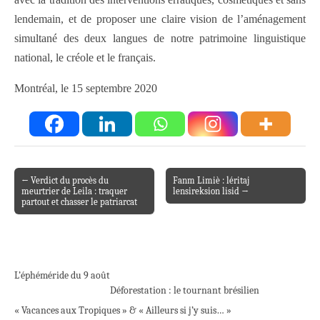
lendemain, et de proposer une claire vision de l’aménagement
simultané des deux langues de notre patrimoine linguistique
national, le créole et le français.
Montréal, le 15 septembre 2020
← Verdict du procès du
Fanm Limiè : léritaj
Post navigation
meurtrier de Leila : traquer
lensireksion lisid →
partout et chasser le patriarcat
L’éphéméride du 9 août
Déforestation : le tournant brésilien
« Vacances aux Tropiques » & « Ailleurs si j’y suis… »