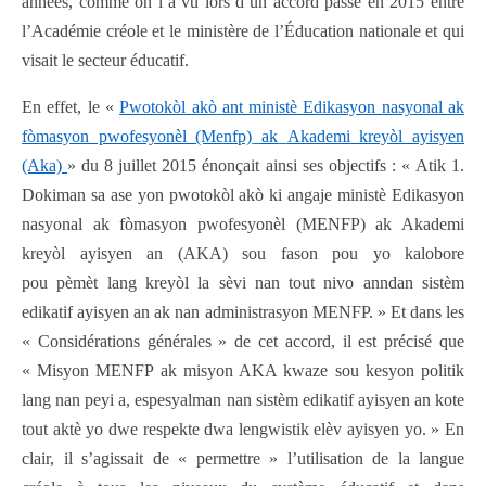
années, comme on l’a vu lors d’un accord passé en 2015 entre
l’Académie créole et le ministère de l’Éducation nationale et qui
visait le secteur éducatif.
En effet, le «
Pwotokòl akò
ant ministè Edikasyon nasyonal ak
fòmasyon pwofesyonèl (Menfp)
ak
Akademi kreyòl ayisyen
(Aka)
» du 8 juillet 2015 énonçait ainsi ses objectifs : « Atik 1.
Dokiman sa ase yon pwotokòl akò ki angaje ministè Edikasyon
nasyonal ak fòmasyon pwofesyonèl (MENFP) ak Akademi
kreyòl ayisyen an (AKA) sou fason pou yo kalobore
pou pèmèt lang kreyòl la sèvi nan tout nivo anndan sistèm
edikatif ayisyen an ak nan administrasyon MENFP. » Et dans les
« Considérations générales » de cet accord, il est précisé que
« Misyon MENFP ak misyon AKA kwaze sou kesyon politik
lang nan peyi a, espesyalman nan sistèm edikatif ayisyen an kote
tout aktè yo dwe respekte dwa lengwistik elèv ayisyen yo. » En
clair, il s’agissait de « permettre » l’utilisation de la langue