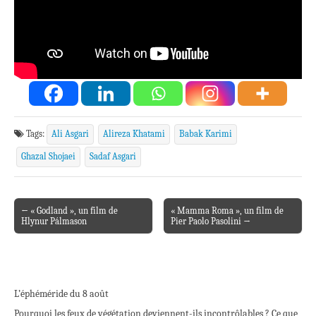
Tags:
Ali Asgari
Alireza Khatami
Babak Karimi
Ghazal Shojaei
Sadaf Asgari
← « Godland », un film de
« Mamma Roma », un film de
Post navigation
Hlynur Pálmason
Pier Paolo Pasolini →
L’éphéméride du 8 août
Pourquoi les feux de végétation deviennent-ils incontrôlables ? Ce que