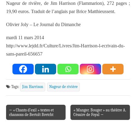
Nageur de rivière, de Jim Harrison (Flammarion), 272 pages ;
19,90 euros. Traduit de l’anglais par Brice Matthieussent.
Olivier Joly – Le Journal du Dimanche
mardi 11 mars 2014
http://www.lejdd.fr/Culture/Livres/Jim-Harrison-l-ecrivain-du-
sans-pareil-656657
Tags:
Jim Harrison
Nageur de rivière
← « Chants d’exil » textes et
« Manger. Bouger » au théâtre A.
Post navigation
chansons de Bertolt Bretcht
Césaire de Foyal →