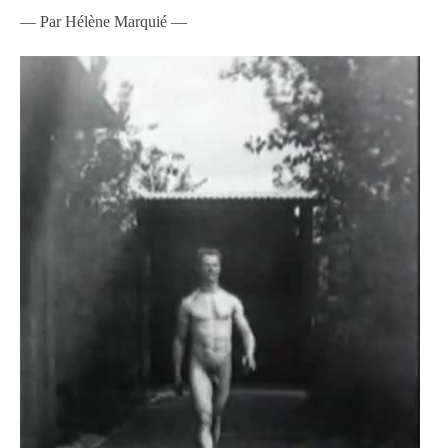
— Par Hélène Marquié —