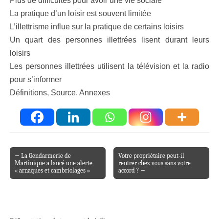
Plus de difficultés pour avoir une vie sociale
La pratique d’un loisir est souvent limitée
L’illettrisme influe sur la pratique de certains loisirs
Un quart des personnes illettrées lisent durant leurs
loisirs
Les personnes illettrées utilisent la télévision et la radio
pour s’informer
Définitions, Source, Annexes
← La Gendarmerie de
Votre propriétaire peut-il
Post navigation
Martinique a lancé une alerte
rentrer chez vous sans votre
« arnaques et cambriolages »
accord ? →