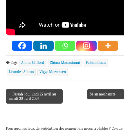
Tags:
Alaina Clifford
Chiara Mastroianni
Fabian Casas
Lisandro Alonso
Viggo Mortensen
← Pessah : du lundi 22 avril au
Sé an méchansté ! →
Post navigation
mardi 30 avril 2024
Pourquoi les feux de végétation deviennent-ils incontrôlables ? Ce que