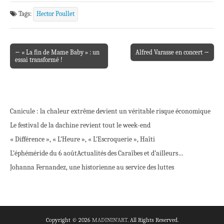
Tags:
Hector Poullet
← « La fin de Mame Baby » : un
Alfred Varasse en concert →
Post navigation
essai transformé !
Canicule : la chaleur extrême devient un véritable risque économique
Le festival de la dachine revient tout le week-end
« Différence », « L’Heure », « L’Escroquerie », Haïti
L’éphéméride du 6 août
Actualités des Caraïbes et d’ailleurs…
Johanna Fernandez, une historienne au service des luttes
Copyright © 2026
MADININ'ART
. All Rights Reserved.