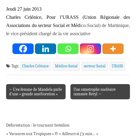
Jeudi 27 juin 2013
Charles Celénice, Pour l’URASS (Union Régionale des
Associations du secteur Social et Méd
ico-Social) de Martinique,
le vice-président chargé de la vie associative
Tags:
Charles Celénice
Médico-Social
secteur Social
URASS
← L’ex-femme de Mandela parle
Une catastrophe nucléaire
Post navigation
d’une « grande amélioration »
nommée Béryl →
Déforestation : le tournant brésilien
« Vacances aux Tropiques » & « Ailleurs si j’y suis… »