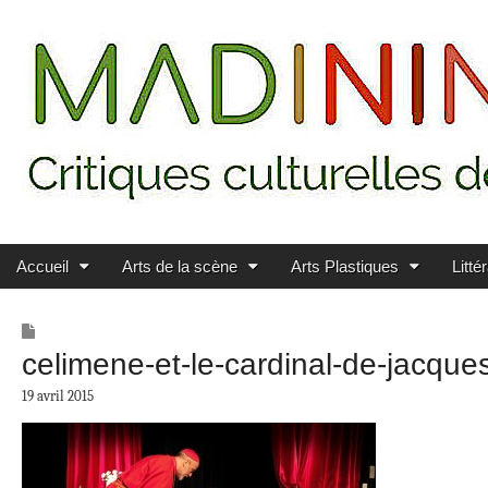
Main menu
Skip to content
MADININ'ART
Accueil
Arts de la scène
Arts Plastiques
Litté
celimene-et-le-cardinal-de-jacq
19 avril 2015