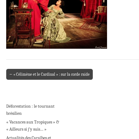
← « Célimène et le Cardinal » : sur la corde raide
Post navigation
Déforestation : le tournant
brésilien
« Vacances aux Tropiques » &
« Ailleurs si j’y suis… »
Actualités des Caraïbes et