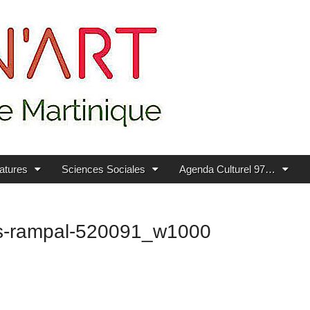
ratures
Sciences Sociales
Agenda Culturel 97…
ues-rampal-520091_w1000