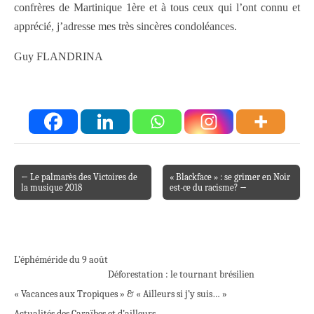
confrères de Martinique 1ère et à tous ceux qui l’ont connu et
apprécié, j’adresse mes très sincères condoléances.
Guy FLANDRINA
← Le palmarès des Victoires de
« Blackface » : se grimer en Noir
Post navigation
la musique 2018
est-ce du racisme? →
L’éphéméride du 9 août
Déforestation : le tournant brésilien
« Vacances aux Tropiques » & « Ailleurs si j’y suis… »
Actualités des Caraïbes et d’ailleurs…