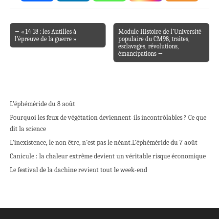
← « 14-18 : les Antilles à
Module Histoire de l’Université
Post navigation
l’épreuve de la guerre »
populaire du CM98, traites,
esclavages, révolutions,
émancipations →
L’éphéméride du 8 août
Pourquoi les feux de végétation deviennent-ils incontrôlables ? Ce que
dit la science
L’inexistence, le non être, n’est pas le néant.
L’éphéméride du 7 août
Canicule : la chaleur extrême devient un véritable risque économique
Le festival de la dachine revient tout le week-end