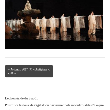
← Avignon 2017 (4) « Antigone »,
Post navigation
« Jaz »
L’éphéméride du 8 août
Pourquoi les feux de végétation deviennent-ils incontrôlables ? Ce que