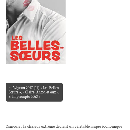
← Avignon 2017 (11) « Les Belles
Post navigation
Sœurs », « Claire, Anton et eux »,
« Impromptu 1663 »
Canicule : la chaleur extrême devient un véritable risque économique