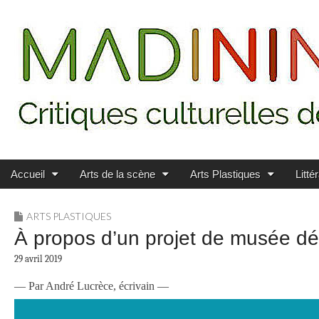
Main menu
Skip to content
MADININ'ART
Accueil
Arts de la scène
Arts Plastiques
Litté
ARTS PLASTIQUES
À propos d’un projet de musée déd
29 avril 2019
— Par André Lucrèce, écrivain —