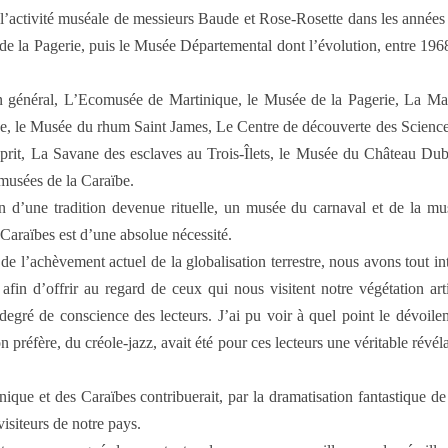
t l’activité muséale de messieurs Baude et Rose-Rosette dans les années
de la Pagerie, puis le Musée Départemental dont l’évolution, entre 1968
n général, L’Ecomusée de Martinique, le Musée de la Pagerie, La Ma
e, le Musée du rhum Saint James, Le Centre de découverte des Science
-Esprit, La Savane des esclaves au Trois-Îlets, le Musée du Château Du
musées de la Caraïbe.
 d’une tradition devenue rituelle, un musée du carnaval et de la m
 Caraïbes est d’une absolue nécessité.
 de l’achèvement actuel de la globalisation terrestre, nous avons tout i
afin d’offrir au regard de ceux qui nous visitent notre végétation art
e degré de conscience des lecteurs. J’ai pu voir à quel point le dévoi
 préfère, du créole-jazz, avait été pour ces lecteurs une véritable révél
ique et des Caraïbes contribuerait, par la dramatisation fantastique de
visiteurs de notre pays.