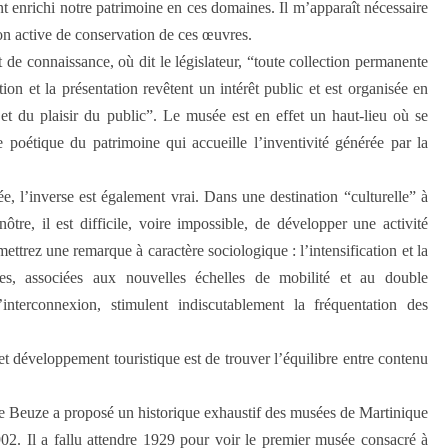
 ont enrichi notre patrimoine en ces domaines. Il m’apparaît nécessaire
on active de conservation de ces œuvres.
 de connaissance, où dit le législateur, “toute collection permanente
on et la présentation revêtent un intérêt public et est organisée en
et du plaisir du public”. Le musée est en effet un haut-lieu où se
e poétique du patrimoine qui accueille l’inventivité générée par la
e, l’inverse est également vrai. Dans une destination “culturelle” à
ôtre, il est difficile, voire impossible, de développer une activité
ettrez une remarque à caractère sociologique : l’intensification et la
iques, associées aux nouvelles échelles de mobilité et au double
’interconnexion, stimulent indiscutablement la fréquentation des
et développement touristique est de trouver l’équilibre entre contenu
se Beuze a proposé un historique exhaustif des musées de Martinique
902. Il a fallu attendre 1929 pour voir le premier musée consacré à