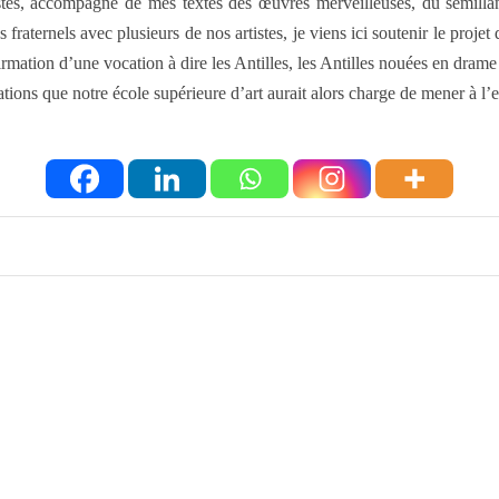
stes, accompagné de mes textes des œuvres merveilleuses, du sémil
 fraternels avec plusieurs de nos artistes, je viens ici soutenir le proj
irmation d’une vocation à dire les Antilles, les Antilles nouées en drame
ions que notre école supérieure d’art aurait alors charge de mener à l’