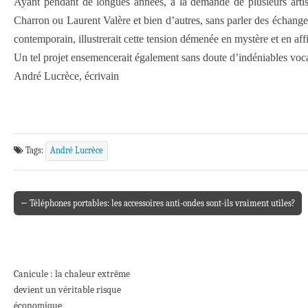
Ayant pendant de longues années, à la demande de plusieurs arti
Charron ou Laurent Valère et bien d’autres, sans parler des échanges
contemporain, illustrerait cette tension démenée en mystère et en aff
Un tel projet ensemencerait également sans doute d’indéniables vocat
André Lucrèce, écrivain
Tags:
André Lucrèce
← Téléphones portables: les accessoires anti-ondes sont-ils vraiment utiles?
Post navigation
Canicule : la chaleur extrême
devient un véritable risque
économique