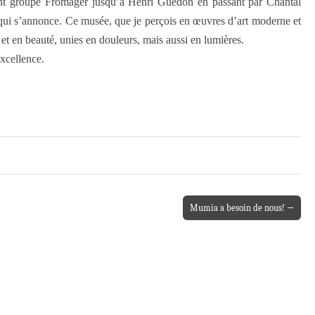
lant groupe Fromager jusqu’à Henri Guédon en passant par Chantal
et qui s’annonce. Ce musée, que je perçois en œuvres d’art moderne et
 et en beauté, unies en douleurs, mais aussi en lumières.
excellence.
Mumia a besoin de nous! →