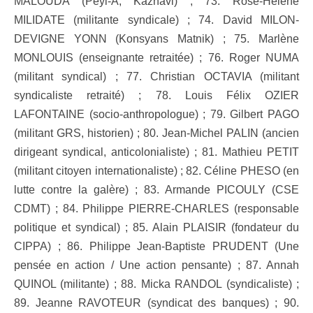
MALOUDA (Péyi-A, Kaznavi) ; 73. Rose-Hélène
MILIDATE (militante syndicale) ; 74. David MILON-
DEVIGNE YONN (Konsyans Matnik) ; 75. Marlène
MONLOUIS (enseignante retraitée) ; 76. Roger NUMA
(militant syndical) ; 77. Christian OCTAVIA (militant
syndicaliste retraité) ; 78. Louis Félix OZIER
LAFONTAINE (socio-anthropologue) ; 79. Gilbert PAGO
(militant GRS, historien) ; 80. Jean-Michel PALIN (ancien
dirigeant syndical, anticolonialiste) ; 81. Mathieu PETIT
(militant citoyen internationaliste) ; 82. Céline PHESO (en
lutte contre la galère) ; 83. Armande PICOULY (CSE
CDMT) ; 84. Philippe PIERRE-CHARLES (responsable
politique et syndical) ; 85. Alain PLAISIR (fondateur du
CIPPA) ; 86. Philippe Jean-Baptiste PRUDENT (Une
pensée en action / Une action pensante) ; 87. Annah
QUINOL (militante) ; 88. Micka RANDOL (syndicaliste) ;
89. Jeanne RAVOTEUR (syndicat des banques) ; 90.