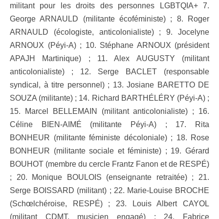
militant pour les droits des personnes LGBTQIA+ 7.
George ARNAULD (militante écoféministe) ; 8. Roger
ARNAULD (écologiste, anticolonialiste) ; 9. Jocelyne
ARNOUX (Péyi-A) ; 10. Stéphane ARNOUX (président
APAJH Martinique) ; 11. Alex AUGUSTY (militant
anticolonialiste) ; 12. Serge BACLET (responsable
syndical, à titre personnel) ; 13. Josiane BARETTO DE
SOUZA (militante) ; 14. Richard BARTHÉLÉRY (Péyi-A) ;
15. Marcel BELLEMAIN (militant anticolonialiste) ; 16.
Céline BIEN-AIMÉ (militante Péyi-A) ; 17. Rita
BONHEUR (militante féministe décoloniale) ; 18. Rose
BONHEUR (militante sociale et féministe) ; 19. Gérard
BOUHOT (membre du cercle Frantz Fanon et de RESPÉ)
; 20. Monique BOULOIS (enseignante retraitée) ; 21.
Serge BOISSARD (militant) ; 22. Marie-Louise BROCHE
(Schœlchéroise, RESPÉ) ; 23. Louis Albert CAYOL
(militant CDMT, musicien engagé) ; 24. Fabrice