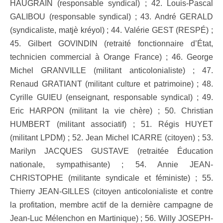
HAUGRAIN (responsable syndical) ; 42. Louis-Pascal
GALIBOU (responsable syndical) ; 43. André GERALD
(syndicaliste, matjè kréyol) ; 44. Valérie GEST (RESPÉ) ;
45. Gilbert GOVINDIN (retraité fonctionnaire d’État,
technicien commercial à Orange France) ; 46. George
Michel GRANVILLE (militant anticolonialiste) ; 47.
Renaud GRATIANT (militant culture et patrimoine) ; 48.
Cyrille GUIEU (enseignant, responsable syndical) ; 49.
Eric HARPON (militant la vie chère) ; 50. Christian
HUMBERT (militant associatif) ; 51. Régis HUYET
(militant LPDM) ; 52. Jean Michel ICARRE (citoyen) ; 53.
Marilyn JACQUES GUSTAVE (retraitée Éducation
nationale, sympathisante) ; 54. Annie JEAN-
CHRISTOPHE (militante syndicale et féministe) ; 55.
Thierry JEAN-GILLES (citoyen anticolonialiste et contre
la profitation, membre actif de la dernière campagne de
Jean-Luc Mélenchon en Martinique) ; 56. Willy JOSEPH-