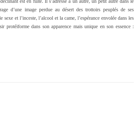
éclinant est en fuite. Il s’adresse à un autre, un petit autre dans le
rage d’une image perdue au désert des trottoirs peuplés de ses
 le sexe et l’inceste, l’alcool et la came, l’espérance envolée dans les
ésir protéiforme dans son apparence mais unique en son essence :