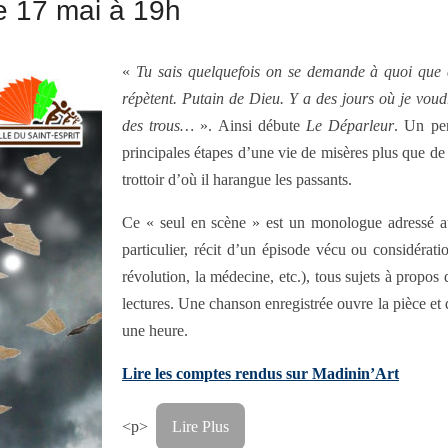
le 17 mai à 19h
«
Tu sais quelquefois on se demande à quoi que ç
répètent. Putain de Dieu. Y a des jours où je voudr
des trous…
». Ainsi débute
Le Déparleur
. Un per
principales étapes d’une vie de misères plus que de 
trottoir d’où il harangue les passants.
Ce « seul en scène » est un monologue adressé au 
particulier, récit d’un épisode vécu ou considératio
révolution, la médecine, etc.), tous sujets à propos
lectures. Une chanson enregistrée ouvre la pièce et 
une heure.
Lire les comptes rendus sur Madinin’Art
<p>
Lire Plus