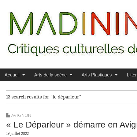
Main menu
Skip to content
MADININ'ART
Accueil
Arts de la scène
Arts Plastiques
Litté
13 search results for "le déparleur"
AVIGNON
« Le Déparleur » démarre en Avig
19 juillet 2022