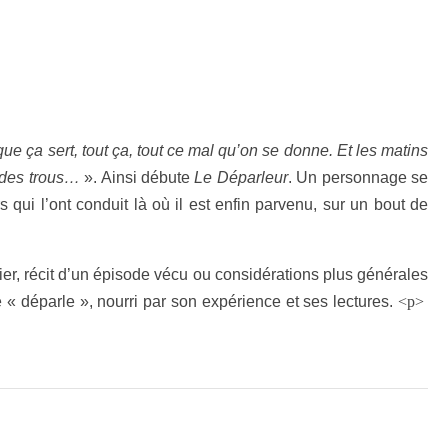
e ça sert, tout ça, tout ce mal qu’on se donne. Et les matins
s des trous…
». Ainsi débute
Le Déparleur
. Un personnage se
 qui l’ont conduit là où il est enfin parvenu, sur un bout de
ier, récit d’un épisode vécu ou considérations plus générales
ge « déparle », nourri par son expérience et ses lectures.
<p>