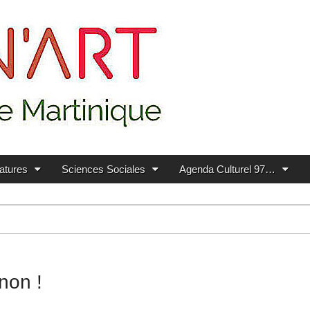
ratures
Sciences Sociales
Agenda Culturel 97…
non !