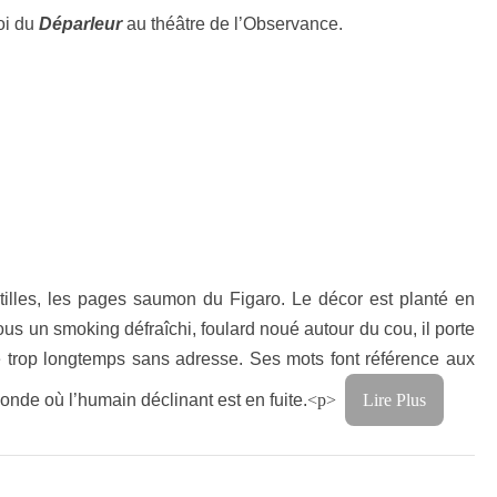
oi du
Déparleur
au théâtre de l’Observance.
tilles, les pages saumon du Figaro. Le décor est planté en
s un smoking défraîchi, foulard noué autour du cou, il porte
e trop longtemps sans adresse. Ses mots font référence aux
monde où l’humain déclinant est en fuite.
<p>
Lire Plus