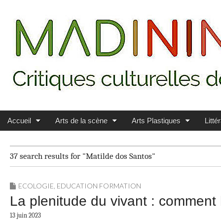
Main menu
Skip to content
MADININ'ART
Accueil
Arts de la scène
Arts Plastiques
Litté
37 search results for "Matilde dos Santos"
ECOLOGIE
,
EDUCATION FORMATION
La plenitude du vivant : comment 
13 juin 2023