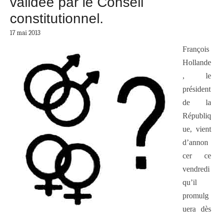
validée par le Conseil
constitutionnel.
17 mai 2013
Franço
is
Hollande
, le
président
de la
Républiq
ue, vient
d’annon
cer ce
vendredi
qu’il
promulg
uera dès