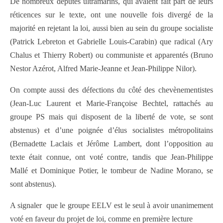
De nombreux députés ultramarins, qui avaient fait part de leurs
réticences sur le texte, ont une nouvelle fois divergé de la
majorité en rejetant la loi, aussi bien au sein du groupe socialiste
(Patrick Lebreton et Gabrielle Louis-Carabin) que radical (Ary
Chalus et Thierry Robert) ou communiste et apparentés (Bruno
Nestor Azérot, Alfred Marie-Jeanne et Jean-Philippe Nilor).
On compte aussi des défections du côté des chevènementistes
(Jean-Luc Laurent et Marie-Françoise Bechtel, rattachés au
groupe PS mais qui disposent de la liberté de vote, se sont
abstenus) et d’une poignée d’élus socialistes métropolitains
(Bernadette Laclais et Jérôme Lambert, dont l’opposition au
texte était connue, ont voté contre, tandis que Jean-Philippe
Mallé et Dominique Potier, le tombeur de Nadine Morano, se
sont abstenus).
A signaler que le groupe EELV est le seul à avoir unanimement
voté en faveur du projet de loi, comme en première lecture