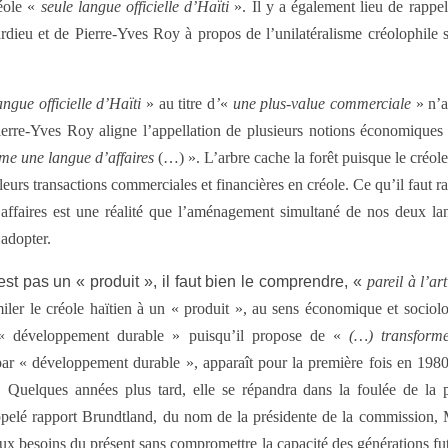
réole «
seule langue officielle d’Haïti
». Il y a également lieu de rappel
rdieu et de Pierre-Yves Roy à propos de l’unilatéralisme créolophile s
angue officielle d’Haïti
»
au titre
d
’
«
une plus-value commerciale
» n’a
ierre-Yves Roy aligne l’appellation de plusieurs notions économiques 
mme une langue d’affaires
(…) ». L’arbre cache la forêt puisque le créole 
eurs transactions commerciales et financières en créole. Ce qu’il faut rap
 affaires est une réalité que l’aménagement simultané de nos deux lan
 adopter.
st pas un « produit », il faut bien le comprendre, «
pareil à l’ar
similer le créole haïtien à un « produit », au sens économique et soci
 « développement durable » puisqu’il propose de «
(…) transforme
s par « développement durable », apparaît pour la première fois en 198
. Quelques années plus tard, elle se répandra dans la foulée de la
ppelé rapport Brundtland, du nom de la présidente de la commission,
x besoins du présent sans compromettre la capacité des générations fut