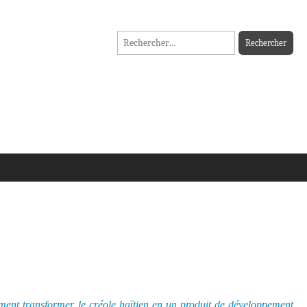
Rechercher :
ent transformer le créole haïtien en un produit de développement