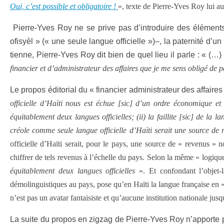
Oui, c’est possible et obligatoire !
», texte de Pierre-Yves Roy lui a
Pierre-Yves Roy ne se prive pas d’introduire des éléments 
ofisyèl » (« une seule langue officielle »)–, la paternité d’u
tienne, Pierre-Yves Roy dit bien de quel lieu il parle : « (…)
financier et d’administrateur des affaires que je me sens obligé de p
Le propos éditorial du « financier administrateur des affaire
officielle d’Haïti nous est échue [sic] d’un ordre économique et
équitablement deux langues officielles; (ii) la faillite [sic] de la
créole comme seule langue officielle d’Haïti serait une source d
officielle d’Haïti serait, pour le pays, une source de « revenus » 
chiffrer de tels revenus à l’échelle du pays. Selon la même « logiq
équitablement deux langues officielles
». Et confondant l’objet
démolinguistiques au pays, pose qu’en Haïti la langue française en « f
n’est pas un avatar fantaisiste et qu’aucune institution nationale j
La suite du propos en zigzag de Pierre-Yves Roy n’apporte p