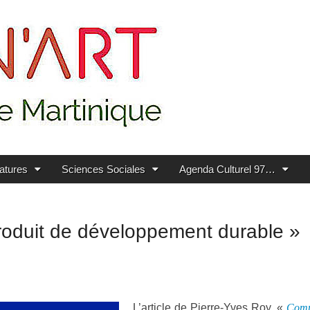
ratures
Sciences Sociales
Agenda Culturel 97…
produit de développement durable »
L’article de Pierre-Yves Roy, «
Comm