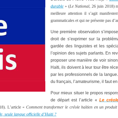
durable
» (
Le National
, 26 juin 2018) m
meilleure attention il s’agit manifeste
grammaticales et qui ne présente pas d’a
Une première observation s’impose.
droit de s’exprimer sur la probléma
gardée des linguistes et les spéci
l’opinion des sujets parlants. En r
proposer une manière de voir sinon 
Haïti, ils doivent à leur tour être
par les professionnels de la langue
du français, l’amateurisme, il faut
Pour mieux situer le propos respons
de départ est l’article «
Le créole
18). L’article «
Comment transformer le créole haïtien en un produi
e, seule langue officielle d’Haiti ?