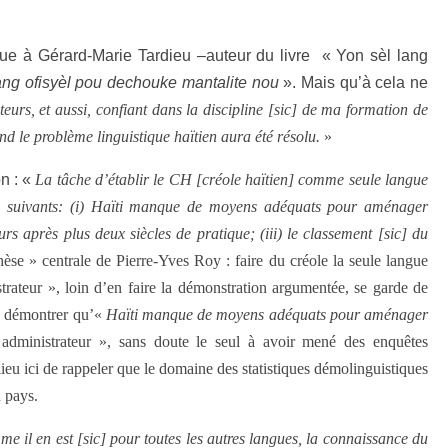
ibue à Gérard-Marie Tardieu –auteur du livre « Yon sèl lang
ang ofisyèl pou dechouke mantalite nou
». Mais qu’à cela ne
teurs, et aussi, confiant dans la discipline [sic] de ma formation de
and le problème linguistique haïtien aura été résolu.
»
on : «
La tâche d’établir le CH [créole haïtien] comme seule langue
ètres suivants: (i) Haïti manque de moyens adéquats pour aménager
urs après plus deux siècles de pratique; (iii) le classement [sic] du
hèse » centrale de Pierre-Yves Roy : faire du créole la seule langue
strateur », loin d’en faire la démonstration argumentée, se garde de
de démontrer qu’«
Haïti manque de moyens adéquats pour aménager
 administrateur », sans doute le seul à avoir mené des enquêtes
 lieu ici de rappeler que le domaine des statistiques démolinguistiques
u pays.
e il en est [sic] pour toutes les autres langues, la connaissance du