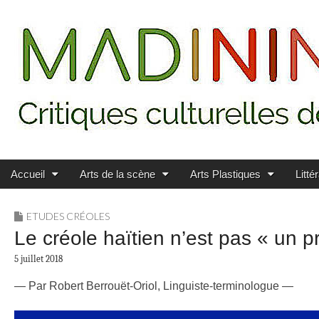
Main menu
Skip to content
MADININ'ART
Accueil
Arts de la scène
Arts Plastiques
Litté
ETUDES CRÉOLES
Le créole haïtien n’est pas « un 
5 juillet 2018
— Par Robert Berrouët-Oriol, Linguiste-terminologue —