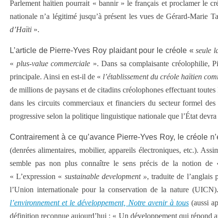
Parlement haïtien pourrait « bannir » le français et proclamer le c
nationale n’a légitimé jusqu’à présent les vues de Gérard-Marie Ta
d’Haïti
».
L’article de Pierre-Yves Roy plaidant pour le créole «
seule l
«
plus-value commerciale
». Dans sa complaisante créolophilie, P
principale. Ainsi en est-il de «
l’établissement du créole haïtien co
de millions de paysans et de citadins créolophones effectuant toutes l
dans les circuits commerciaux et financiers du secteur formel des
progressive selon la politique linguistique nationale que l’État devra
Contrairement à ce qu’avance Pierre-Yves Roy, le créole n’e
(denrées alimentaires, mobilier, appareils électroniques, etc.). As
semble pas non plus connaître le sens précis de la notion de
« L’expression «
sustainable development »
, traduite de l’anglai
l’Union internationale pour la conservation de la nature (UICN)
l’environnement et le développement, Notre avenir à tous
(aussi a
définition reconnue aujourd’hui : « Un développement qui répond au