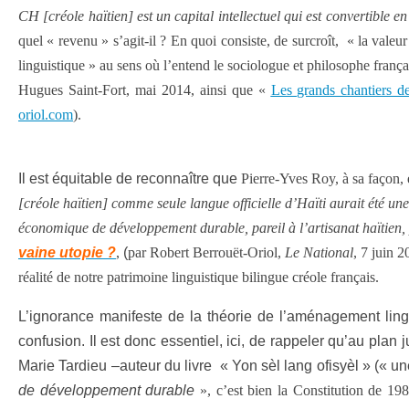
CH [créole haïtien] est un capital intellectuel qui est convertible e
quel « revenu » s’agit-il ? En quoi consiste, de surcroît, « la val
linguistique » au sens où l’entend le sociologue et philosophe frança
Hugues Saint-Fort, mai 2014, ainsi que «
Les grands chantiers de
oriol.com
).
Il est équitable de reconnaître que
Pierre-Yves Roy, à sa façon, 
[créole haïtien] comme seule langue officielle d’Haïti aurait été u
économique de développement durable, pareil à l’artisanat haïtien, 
vaine utopie ?
,
(
par Robert Berrouët-Oriol,
Le National
, 7 juin 2
réalité de notre patrimoine linguistique bilingue créole français.
L’ignorance manifeste de la théorie de l’aménagement lingui
confusion. Il est donc essentiel, ici, de rappeler qu’au plan
Marie Tardieu –auteur du livre « Yon sèl lang ofisyèl » (« une
de développement durable
», c’est bien la Constitution de 198