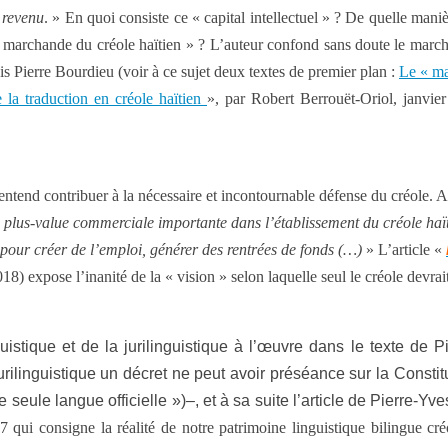
n revenu
. » En quoi consiste ce « capital intellectuel » ? De quelle maniè
eur marchande du créole haïtien » ? L’auteur confond sans doute le march
is Pierre Bourdieu (voir à ce sujet deux textes de premier plan :
Le « ma
 la traduction en créole haïtien
», par Robert Berrouët-Oriol, janvier
entend contribuer à la nécessaire et incontournable défense du créole. A
ne plus-value commerciale importante dans l’établissement du créole haï
pour créer de l’emploi, générer des rentrées de fonds
(…)
» L’article «
018) expose l’inanité de la « vision » selon laquelle seul le créole devrait
stique et de la jurilinguistique à l’œuvre dans le texte de P
 jurilinguistique un décret ne peut avoir préséance sur la Const
 seule langue officielle »)–, et à sa suite l’article de Pierre-Yv
7 qui consigne la réalité de notre patrimoine linguistique bilingue cré