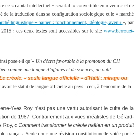
re ce « capital intellectuel » serait-il « convertible en revenu » et de
é de la traduction dans sa configuration sociologique et le « marché
rché linguistique » haïtien : fonctionnement, idéologie, avenir
», par
 2015 ; ces deux textes sont accessibles sur le site
www.berrouet-
insi pose-t-il qu’«
Un décret favorable à la promotion du CH
tien comme une langue d’affaires et de sciences, un outil
Le créole, « seule langue officielle » d’Haïti : mirage ou
 avoir le statut de langue officielle au pays –ceci, à l’encontre de la
ierre-Yves Roy n’est pas une vertu autorisant le culte de la
itution de 1987. Contrairement aux vues irréalistes de Gérard-
es Roy, «
Comment transformer le créole haïtien en un produit
ole français. Seule donc une révision constitutionnelle votée par le