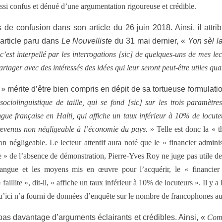
ussi confus et dénué d’une argumentation rigoureuse et crédible.
de confusion dans son article du 26 juin 2018. Ainsi, il attr
n article paru dans
Le Nouvelliste
du 31 mai dernier, «
Yon sèl l
c’est interpellé par les interrogations [sic] de quelques-uns de mes lec
artager avec des intéressés des idées qui leur seront peut-être utiles qu
s » mérite d’être bien compris en dépit de sa tortueuse formulati
 sociolinguistique de taille, qui se fond [sic] sur les trois param
 langue française en Haïti, qui affiche un taux inférieur à 10% de locute
e revenus non négligeable à l’économie du pays.
» Telle est donc la « t
non négligeable. Le lecteur attentif aura noté que le « financier admini
ue » de l’absence de démonstration, Pierre-Yves Roy ne juge pas utile 
-langue et les moyens mis en œuvre pour l’acquérir, le « financier
aillite », dit-il, « affiche un taux inférieur à 10% de locuteurs ». Il y a
usqu’ici n’a fourni de données d’enquête sur le nombre de francophones a
as davantage d’arguments éclairants et crédibles. Ainsi, «
Comm