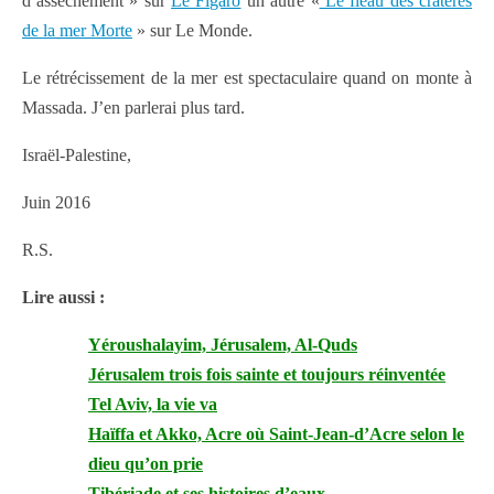
d’assèchement » sur
Le Figaro
un autre «
Le fleau des cratères
de la mer Morte
» sur Le Monde.
Le rétrécissement de la mer est spectaculaire quand on monte à
Massada. J’en parlerai plus tard.
Israël-Palestine,
Juin 2016
R.S.
Lire aussi :
Yéroushalayim, Jérusalem, Al-Quds
Jérusalem trois fois sainte et toujours réinventée
Tel Aviv, la vie va
Haïffa et Akko, Acre où Saint-Jean-d’Acre selon le
dieu qu’on prie
Tibériade et ses histoires d’eaux
.