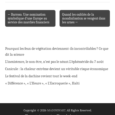
← Barroso. Une nomination
Quand les oubliés de la
Post navigation
symbolique d’une Europe au
mondialisation se vengent dans
service des marchés financiers
les urnes →
Pourquoi les feux de végétation deviennent-ils incontrôlables ? Ce que
dit la science
L’inexistence, le non être, n’est pas le néant.
L’éphéméride du 7 août
Canicule : la chaleur extrême devient un véritable risque économique
Le festival de la dachine revient tout le week-end
« Différence », « L’Heure », « L’Escroquerie », Haïti
Copyright © 2026
MADININ'ART
. All Rights Reserved.