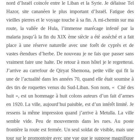
nord d’Israël coincée entre le Liban et la Syrie. Je délaisse Tel
Hazor, site cananéen le plus important d’Israël. Fatigue des
vieilles pierres et le voyage touche à sa fin. A mi-chemin sur ma
route, la vallée de Hula, l’immense marécage infesté par la
malaria jusqu’à la fin du XIX ème siècle a été asséché et a fait
place à une réserve naturelle avec une forêt de cyprès et de
vastes étendues d’herbe. De nouveau je ne fais que passer sans
vraiment faire une halte. De retour à mon hôtel je le regretterai.
J’arrive au carrefour de Qiryat Shemona, petite ville qui fit la
une de l’actualité dans les années 70, quand elle était soumise à
des tirs de roquettes venus du Sud-Liban. Son nom, « Cité des
huit », est un hommage à huit colons auteurs d’un fait d’armes
en 1920. La ville, aujourd’hui paisible, est d’un intérêt limité. Je
ressens la même impression quand j’arrive à Metulla. La ville
semble vide. Peu de mouvements dans les rues. Au poste
frontière la route est fermée. Un seul soldat de visible, mais une
tour sur le promontoire avec une vue que je suppose magnifique