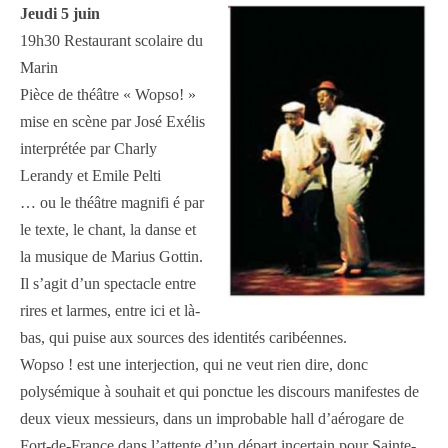
Jeudi 5 juin
19h30 Restaurant scolaire du
Marin
Pièce de théâtre « Wopso! »
mise en scène par José Exélis
interprétée par Charly
Lerandy et Emile Pelti
… ou le théâtre magnifi é par
le texte, le chant, la danse et
la musique de Marius Gottin.
Il s’agit d’un spectacle entre
rires et larmes, entre ici et là-
bas, qui puise aux sources des identités caribéennes.
Wopso ! est une interjection, qui ne veut rien dire, donc
polysémique à souhait et qui ponctue les discours manifestes de
deux vieux messieurs, dans un improbable hall d’aérogare de
Fort-de-France dans l’attente d’un départ incertain pour Sainte-