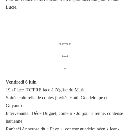
Lucie.
*****
***
*
Vendredi 6 juin
19h Place JOFFRE face à l’église du Marin
Soirée culturelle de contes (invités Haïti, Guadeloupe et
Guyane)
Intervenants : Dédé Duguet, conteur • Joujou Turenne, conteuse
haïtienne
Raphaël Annerose dit « Fayo », conteur guadeloupéen • Jean-