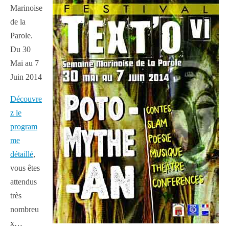
Marinoise
de la
Parole.
Du 30
Mai au 7
Juin 2014
Découvre
z le
program
me
détaillé
,
vous êtes
attendus
très
nombreu
x…